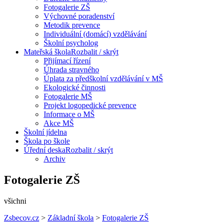
Fotogalerie ZŠ
Výchovné poradenství
Metodik prevence
Individuální (domácí) vzdělávání
Školní psycholog
Mateřská škola
Rozbalit / skrýt
Přijímací řízení
Úhrada stravného
Úplata za předškolní vzdělávání v MŠ
Ekologické činnosti
Fotogalerie MŠ
Projekt logopedické prevence
Informace o MŠ
Akce MŠ
Školní jídelna
Škola po škole
Úřední deska
Rozbalit / skrýt
Archiv
Fotogalerie ZŠ
všichni
Zsbecov.cz
>
Základní škola
>
Fotogalerie ZŠ