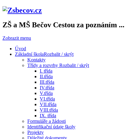
ZŠ a MŠ Bečov
Cestou za poznáním ...
Zobrazit menu
Úvod
Základní škola
Rozbalit / skrýt
Kontakty
Třídy a rozvrhy
Rozbalit / skrýt
I. třída
II.třída
III.třída
IV.třída
V.třída
VI.třída
VII.třída
VIII.třída
IX. třída
Formuláře a žádosti
Identifikační údaje školy
Projekty
Důležité dokumenty