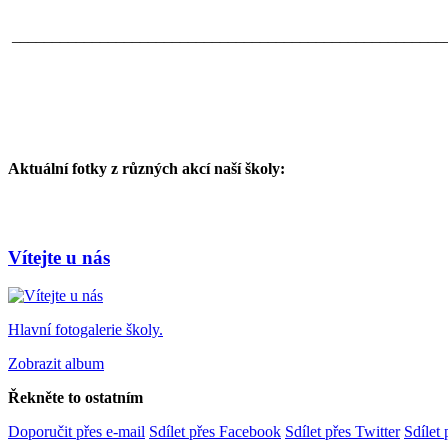
______________________________________________________
Aktuální fotky z různých akcí naší školy:
Vítejte u nás
Hlavní fotogalerie školy.
Zobrazit album
Řekněte to ostatním
Doporučit přes e-mail
Sdílet přes Facebook
Sdílet přes Twitter
Sdílet