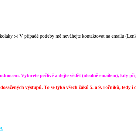
koláky ;-) V případě potřeby mě neváhejte kontaktovat na emailu (Len
odnocení. Vybírete pečlivě a dejte vědět (ideálně emailem), kdy při
dosažených výstupů. To se týká všech žáků 5. a 9. ročníků, tedy i
HA