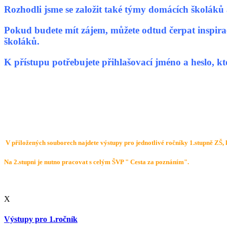
Rozhodli jsme se založit také týmy domácích školáků 
Pokud budete mít zájem, můžete odtud čerpat inspirac
školáků.
K přístupu potřebujete přihlašovací jméno a heslo, k
Mgr. Lenka Di
V přiložených souborech najdete výstupy pro jednotlivé ročníky 1.stupně 
Na 2.stupni je nutno pracovat s celým ŠVP " Cesta za poznáním".
X
Výstupy pro 1.ročník