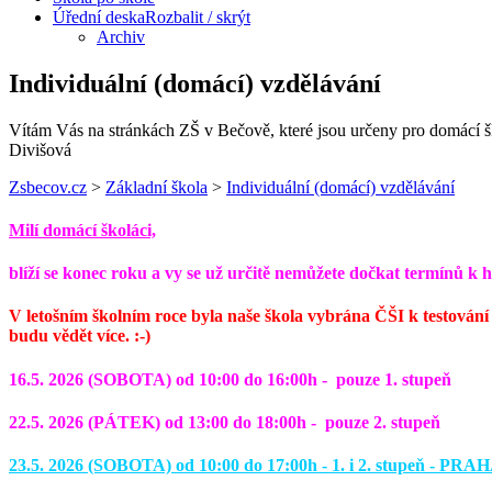
Úřední deska
Rozbalit / skrýt
Archiv
Individuální (domácí) vzdělávání
Vítám Vás na stránkách ZŠ v Bečově, které jsou určeny pro domácí š
Divišová
Zsbecov.cz
>
Základní škola
>
Individuální (domácí) vzdělávání
Milí domácí školáci,
blíží se konec roku a vy se už určitě nemůžete dočkat termínů k h
V letošním školním roce byla naše škola vybrána ČŠI k testování 
budu vědět více. :-)
16.5. 2026 (SOBOTA) od 10:00 do 16:00h - pouze 1. stupeň
22.5. 2026 (PÁTEK) od 13:00 do 18:00h - pouze 2. stupeň
23.5. 2026 (SOBOTA) od 10:00 do 17:00h - 1. i 2. stupeň - PRA