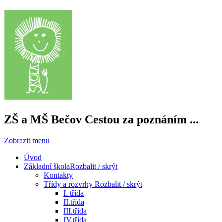
ZŠ a MŠ Bečov
Cestou za poznáním ...
Zobrazit menu
Úvod
Základní škola
Rozbalit / skrýt
Kontakty
Třídy a rozvrhy
Rozbalit / skrýt
I. třída
II.třída
III.třída
IV.třída