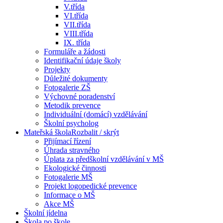
V.třída
VI.třída
VII.třída
VIII.třída
IX. třída
Formuláře a žádosti
Identifikační údaje školy
Projekty
Důležité dokumenty
Fotogalerie ZŠ
Výchovné poradenství
Metodik prevence
Individuální (domácí) vzdělávání
Školní psycholog
Mateřská škola
Rozbalit / skrýt
Přijímací řízení
Úhrada stravného
Úplata za předškolní vzdělávání v MŠ
Ekologické činnosti
Fotogalerie MŠ
Projekt logopedické prevence
Informace o MŠ
Akce MŠ
Školní jídelna
Škola po škole