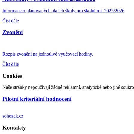
Informace o plánovaných akcích školy pro školní rok 2025/2026
Číst dále
Zvonění
Rozpis zvonění na jednotlivé vyučovací hodiny.
Číst dále
Cookies
Naše stránky nepoužívají žádné reklamní, analytické nebo jiné soukrom
Pilotní kriteriální hodnocení
sohozak.cz
Kontakty