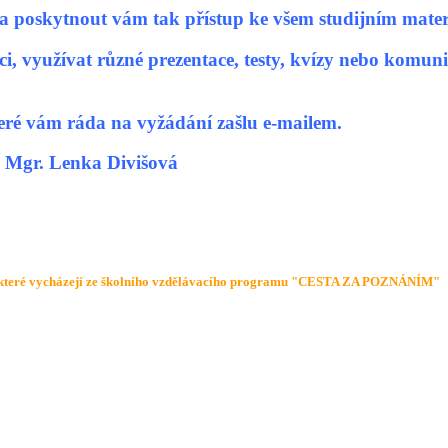
a poskytnout vám tak přístup ke všem studijním materi
i, využívat různé prezentace, testy, kvízy nebo komuni
teré vám ráda na vyžádání zašlu e-mailem.
višová
ZŠ, které vycházejí ze školního vzdělávacího programu "CESTA ZA POZNÁNÍM"