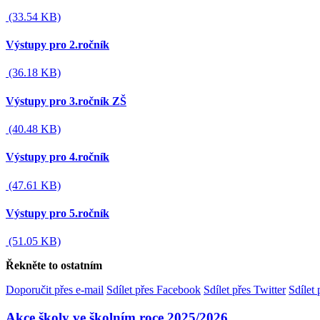
(33.54 KB)
Výstupy pro 2.ročník
(36.18 KB)
Výstupy pro 3.ročník ZŠ
(40.48 KB)
Výstupy pro 4.ročník
(47.61 KB)
Výstupy pro 5.ročník
(51.05 KB)
Řekněte to ostatním
Doporučit přes e-mail
Sdílet přes Facebook
Sdílet přes Twitter
Sdílet
Akce školy ve školním roce 2025/2026