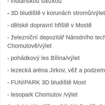
- indiánskou stezkou
-
3D bludiště v korunách stromů/výlet
- dětské dopravní hřiště v Mostě
- železniční depozitář Národního te
Chomutově/výlet
- pohádkový les Bílina/výlet
- lezecká aréna Jirkov, věž a podzemí
- FUN!PARK 3D bludiště Most
- lesopark Chomutov /výlet