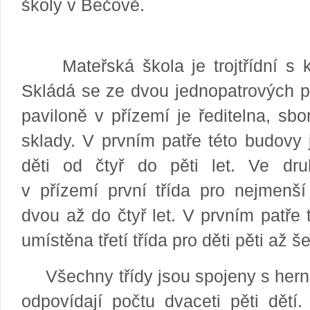
školy v Be
Individuální (domácí) vzdělávání
Školní psycholog
Mateřská škola je trojtřídní s ka
Skládá se ze dvou jednopatrových p
Mateřská škola
Rozbalit / skrýt
paviloně v přízemí je ředitelna, sb
Přijímací řízení
sklady. V prvním patře této budovy 
Úhrada stravného
děti od čtyř do pěti let. Ve dr
Úplata za předškolní vzdělávání v MŠ
v přízemí první třída pro nejmenš
Ekologické činnosti
dvou až do čtyř let. V prvním patře 
Fotogalerie MŠ
umístěna třetí třída pro děti pěti až še
Projekt logopedické prevence
Všechny třídy jsou spojeny s herno
Informace o MŠ
odpovídají počtu dvaceti pěti dětí.