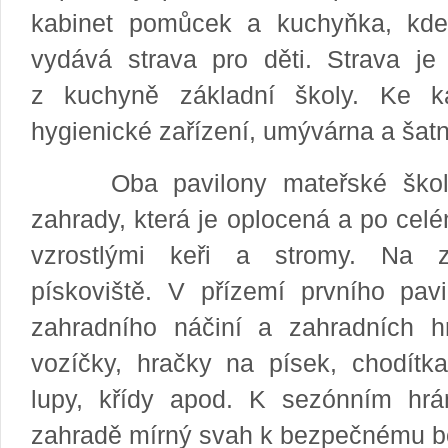
Akce MŠ
kabinet pomůcek a kuchyňka, kde
vydává strava pro děti. Strava j
z kuchyně základní školy. Ke ka
Školní jídelna
hygienické zařízení, umývár
Škola po škole
Úřední deska
Rozbalit / skrýt
Oba pavilony mateřské školy s
zahrady, která je oplocená a po cel
Archiv
vzrostlými keři a stromy. Na z
pískoviště. V přízemí prvního pavi
zahradního náčiní a zahradních h
vozíčky, hračky na písek, chodítka
lupy, křídy apod. K sezónním hr
zahradě mírný svah k bezpečnému b