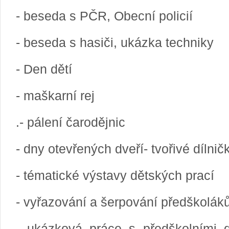
- beseda s PČR, Obecní policií
- beseda s hasiči, ukázka techniky
- Den dětí
- maškarní rej
.- pálení čarodějnic
- dny otevřených dveří- tvořivé dílnič
- tématické výstavy dětských prací
- vyřazování a šerpování předškolák
- ukázková práce s předškolními d