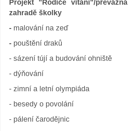
Projekt "Rodiče vítáni"/převážná
zahradě školky
-
malování na zeď
-
pouštění draků
- sázení tújí a budování ohniště
- dýňování
- zimní a letní olympiáda
- besedy o povolání
- pálení čarodějnic