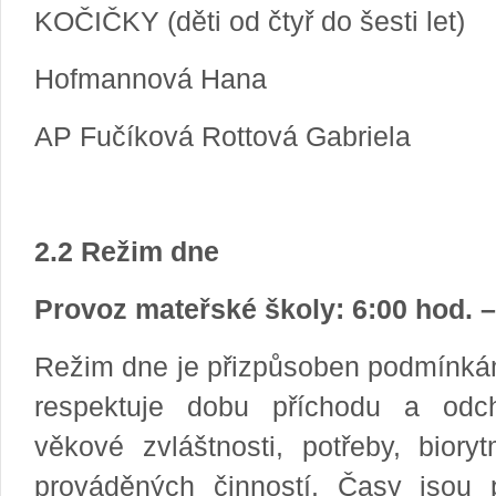
KOČIČKY (děti od čtyř do šesti let)
Hofmannová Hana
AP Fučíková Rottová Gabriela
2.2 Režim dne
Provoz mateřské školy: 6:00 hod. –
Režim dne je přizpůsoben podmínká
respektuje dobu příchodu a odch
věkové zvláštnosti, potřeby, bior
prováděných činností. Časy jsou p