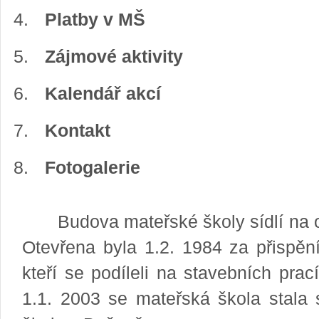
VII.třída
Platby v MŠ
VIII.třída
Zájmové aktivity
IX. třída
Kalendář akcí
Kontakt
Formuláře a žádosti
Identifikační údaje školy
Fotogalerie
Projekty
Důležité dokumenty
Budova mateřské školy sídlí na o
Fotogalerie ZŠ
Otevřena byla 1.2. 1984 za přispě
kteří se podíleli na stavebních prac
Výchovné poradenství
1.1. 2003 se mateřská škola stala 
Metodik prevence