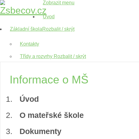
Zobrazit menu
Úvod
Základní škola
Rozbalit / skrýt
Kontakty
Třídy a rozvrhy
Rozbalit / skrýt
I. třída
Informace o MŠ
II.třída
III.třída
Úvod
IV.třída
O mateřské škole
V.třída
Dokumenty
VI.třída