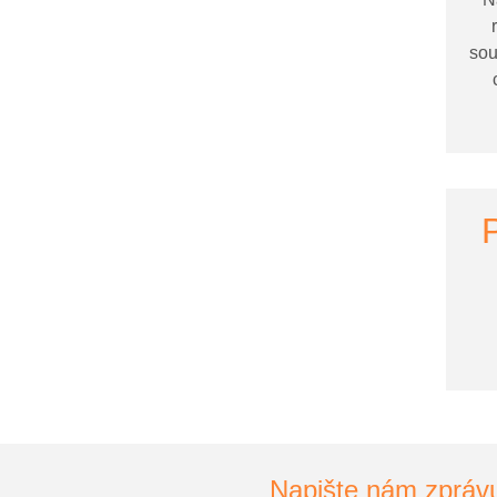
ání
sou
P
ání v MŠ
Napište nám zpráv