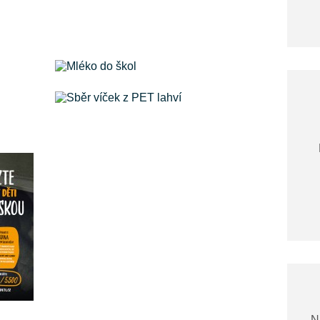
Mléko do škol
Sběr víček z PET lahví
N