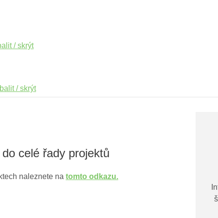
lit / skrýt
alit / skrýt
 do celé řady projektů
ektech naleznete na
tomto odkazu.
I
š