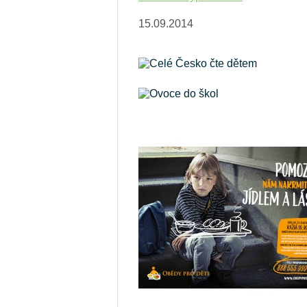
VII.třída
15.09.2014
VIII.třída
IX. třída
Celé Česko čte dětem
Ovoce do škol
Formuláře a žádosti
Identifikační údaje školy
Projekty
Důležité dokumenty
Fotogalerie ZŠ
Výchovné poradenství
Metodik prevence