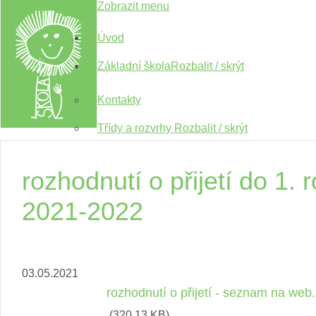
Zobrazit menu
Úvod
Základní škola
Rozbalit / skrýt
Kontakty
Třídy a rozvrhy
Rozbalit / skrýt
I. třída
rozhodnutí o přijetí do 1. 
II.třída
2021-2022
III.třída
IV.třída
03.05.2021
V.třída
rozhodnutí o přijetí - seznam na web.
VI.třída
(320.13 KB)