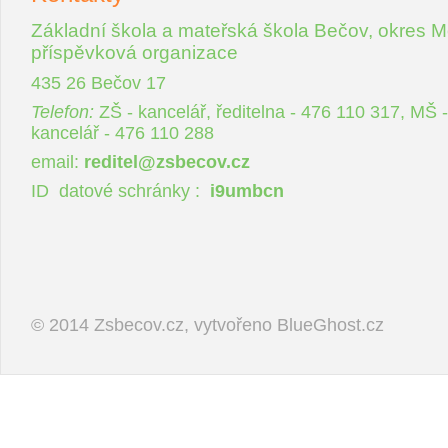
Akce MŠ
Základní škola a mateřská škola Bečov, okres M
příspěvková organizace
435 26 Bečov 17
Školní jídelna
Telefon:
ZŠ - kancelář, ředitelna - 476 110 317, MŠ -
kancelář - 476 110 288
Škola po škole
email:
reditel@zsbecov.cz
Úřední deska
Rozbalit / skrýt
ID datové schránky :
i9umbcn
Archiv
© 2014 Zsbecov.cz, vytvořeno
BlueGhost.cz