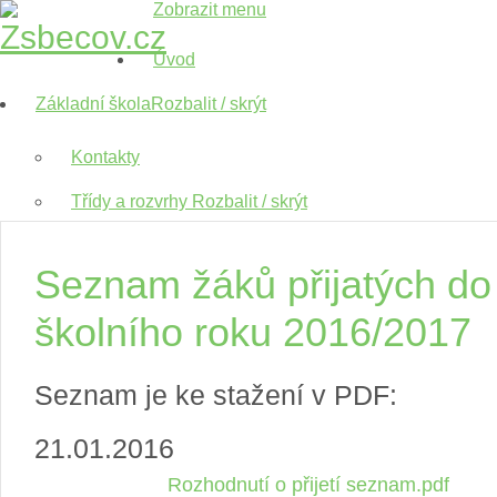
Zobrazit menu
Úvod
Základní škola
Rozbalit / skrýt
Kontakty
Třídy a rozvrhy
Rozbalit / skrýt
I. třída
Seznam žáků přijatých do 
II.třída
školního roku 2016/2017
III.třída
IV.třída
Seznam je ke stažení v PDF:
V.třída
21.01.2016
VI.třída
Rozhodnutí o přijetí seznam.pdf