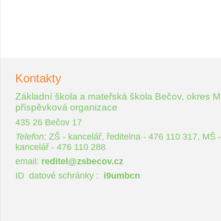
Akce MŠ
Školní jídelna
Škola po škole
Kontakty
Úřední deska
Rozbalit / skrýt
Základní škola a mateřská škola Bečov, okres M
příspěvková organizace
Archiv
435 26 Bečov 17
Telefon:
ZŠ - kancelář, ředitelna - 476 110 317, MŠ -
kancelář - 476 110 288
email:
reditel@zsbecov.cz
ID datové schránky :
i9umbcn