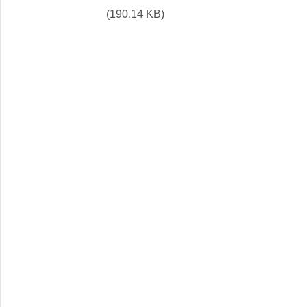
(190.14 KB)
VII.třída
VIII.třída
IX. třída
Formuláře a žádosti
Identifikační údaje školy
Projekty
Důležité dokumenty
Fotogalerie ZŠ
Výchovné poradenství
Metodik prevence