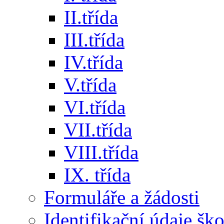
II.třída
III.třída
IV.třída
V.třída
VI.třída
VII.třída
VIII.třída
IX. třída
Formuláře a žádosti
Identifikační údaje šk