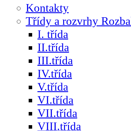
Kontakty
Třídy a rozvrhy
Rozbal
I. třída
II.třída
III.třída
IV.třída
V.třída
VI.třída
VII.třída
VIII.třída